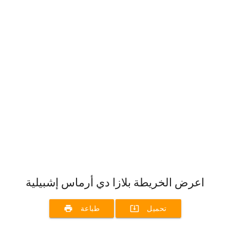
اعرض الخريطة بلازا دي أرماس إشبيلية
print
system_update_alt
تحميل
طباعة