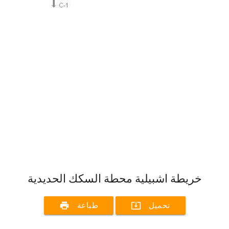
خريطة اشبيلية محطة السكك الحديدية
print
system_update_alt
تحميل
طباعة