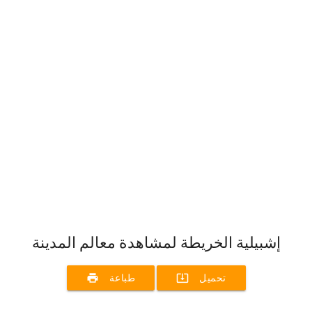
إشبيلية الخريطة لمشاهدة معالم المدينة
print
system_update_alt
تحميل
طباعة